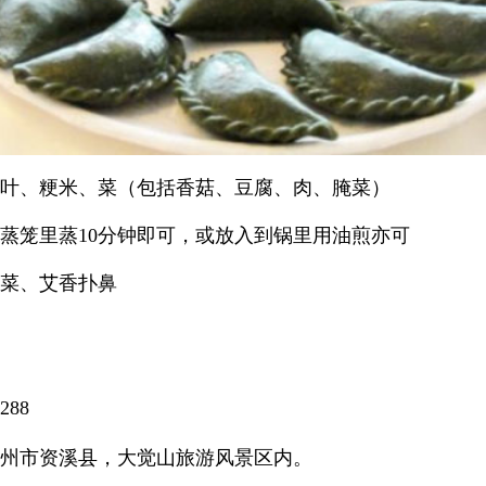
艾叶、粳米、菜（包括香菇、豆腐、肉、腌菜）
蒸笼里蒸10分钟即可，或放入到锅里用油煎亦可
菜、艾香扑鼻
288
州市资溪县，大觉山旅游风景区内。